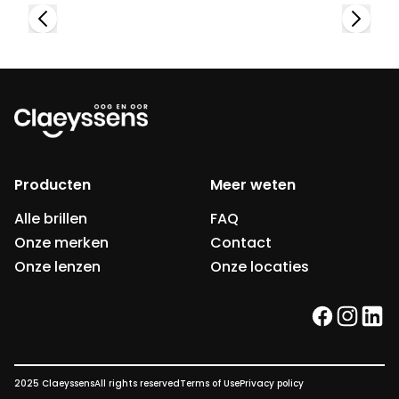
Producten
Meer weten
Alle brillen
FAQ
Onze merken
Contact
Onze lenzen
Onze locaties
facebook
instag
link
2025 Claeyssens
All rights reserved
Terms of Use
Privacy policy