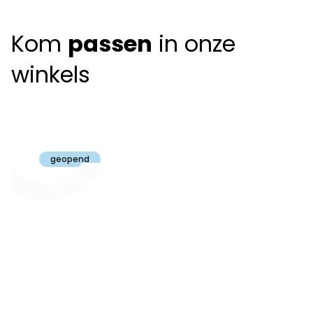
Kom
passen
in onze
winkels
Claeyssens
Brugge
geopend
Openingsuren
dinsdag t.e.m.
09:30 - 18:00
zaterdag:
zon- en maandag:
Gesloten
steeds op
audiologie:
afspraak