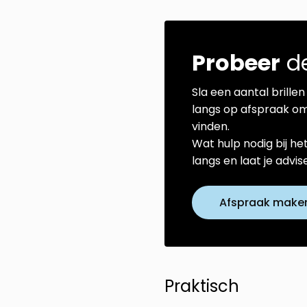
Probeer
de
Sla een aantal brillen 
langs op afspraak om
vinden.
Wat hulp nodig bij he
langs en laat je advi
Afspraak make
Praktisch