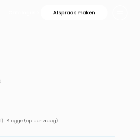
Catalogus
Afspraak maken
d
el) · Brugge (op aanvraag)