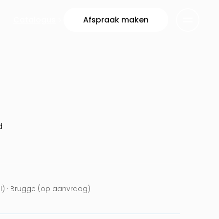
Catalogus
Afspraak maken
d
el) · Brugge (op aanvraag)