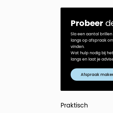
Probeer
de
Sla een aantal brillen 
langs op afspraak om
vinden.
Wat hulp nodig bij he
langs en laat je advi
Afspraak make
Praktisch