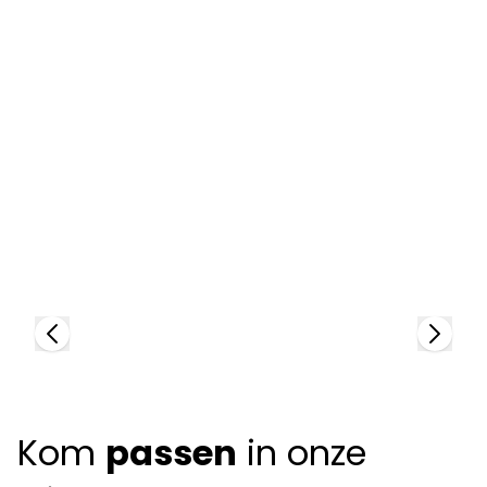
Lindberg
96002
L
84
Kom
passen
in onze