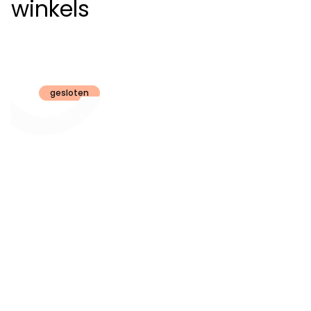
winkels
Claeyssens
Brugge
gesloten
Openingsuren
dinsdag t.e.m.
09:30 - 18:00
zaterdag:
zon- en maandag:
Gesloten
steeds op
audiologie:
afspraak
brugge@claeyssens.be
050 44 50 50