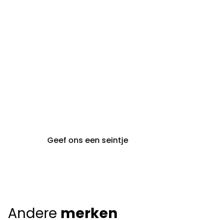
steeds op afspraak van
audiologie:
maandag t.e.m. vrijdag
gent@claeyssens.be
09 242 80 80
Voskenslaan 32
9000 Gent
Geef ons een seintje
Andere
merken