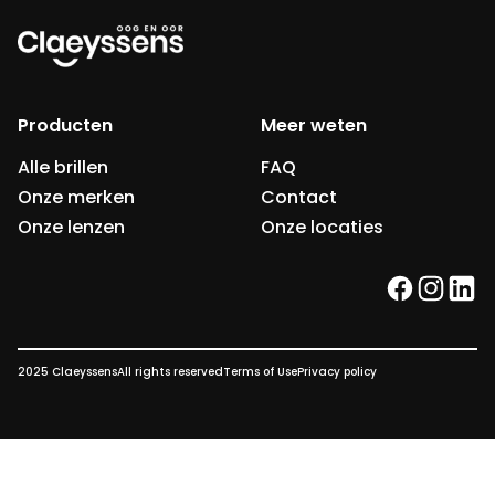
Producten
Meer weten
Alle brillen
FAQ
Onze merken
Contact
Onze lenzen
Onze locaties
facebook
instag
link
2025 Claeyssens
All rights reserved
Terms of Use
Privacy policy