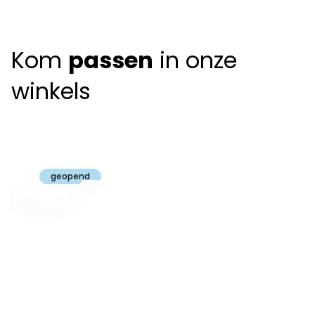
Kom
passen
in onze
winkels
Claeyssens
Brugge
geopend
Openingsuren
dinsdag t.e.m.
09:30 - 18:00
zaterdag:
zon- en maandag:
Gesloten
steeds op
audiologie:
afspraak