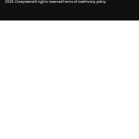
2025 Claeyssens
All rights reserved
Terms of Use
Privacy policy