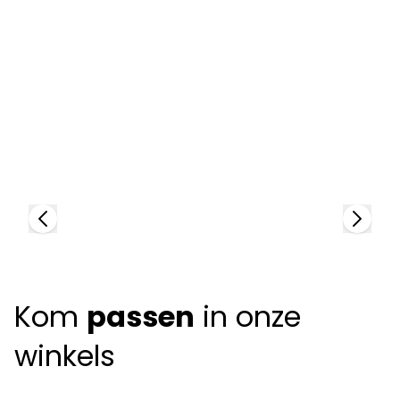
N
9
Nano Vista
90038
Kom
passen
in onze
winkels