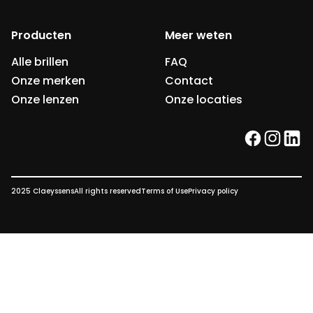
Producten
Meer weten
Alle brillen
FAQ
Onze merken
Contact
Onze lenzen
Onze locaties
facebook
instag
link
2025 Claeyssens
All rights reserved
Terms of Use
Privacy policy