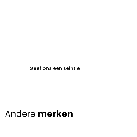
gent@claeyssens.be
09 242 80 80
Voskenslaan 32
9000 Gent
Geef ons een seintje
Andere
merken