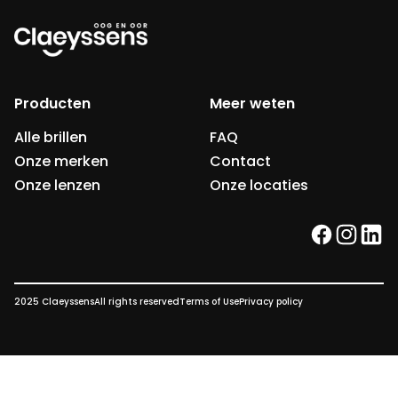
Producten
Meer weten
Alle brillen
FAQ
Onze merken
Contact
Onze lenzen
Onze locaties
facebook
instag
link
2025 Claeyssens
All rights reserved
Terms of Use
Privacy policy