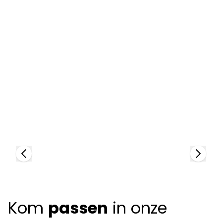
Prada
P
88636
88
+
6
colors
+
Kom
passen
in onze