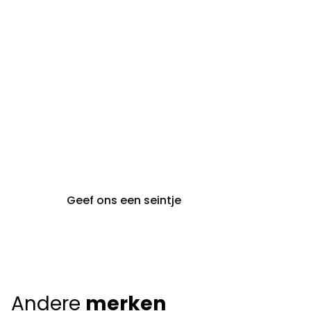
steeds op afspraak van
audiologie:
maandag t.e.m. vrijdag
gent@claeyssens.be
09 242 80 80
Voskenslaan 32
9000 Gent
Geef ons een seintje
Andere
merken