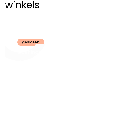
winkels
Claeyssens
Brugge
gesloten
Openingsuren
dinsdag t.e.m.
09:30 - 18:00
zaterdag:
zon- en maandag:
Gesloten
steeds op
audiologie:
afspraak
brugge@claeyssens.be
050 44 50 50