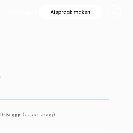
Catalogus
Afspraak maken
d
el) · Brugge (op aanvraag)