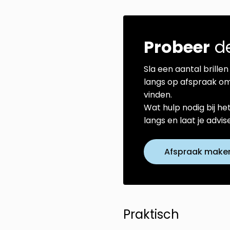
Probeer
de
Sla een aantal brillen 
langs op afspraak om
vinden.
Wat hulp nodig bij he
langs en laat je advi
Afspraak make
Praktisch