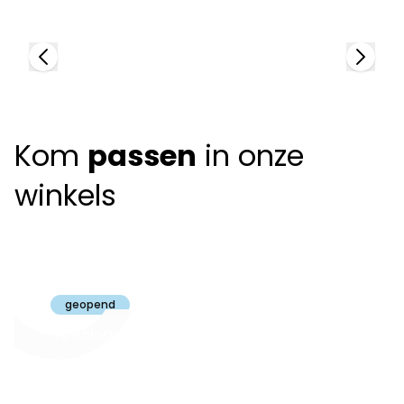
Kom
passen
in onze
winkels
Claeyssens
Brugge
geopend
Openingsuren
dinsdag t.e.m.
09:30 - 18:00
zaterdag: