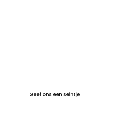
zon- en maandag:
Gesloten
steeds op
audiologie:
afspraak
brugge@claeyssens.be
050 44 50 50
Smedenstraat 5
8000 Brugge
Geef ons een seintje
Claeyssens
Gent