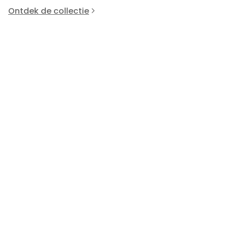
Ontdek de collectie
Prada
P
97363
9
+
1
color