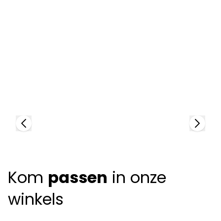
P
9
Prada
88631
+
2
colors
Kom
passen
in onze
winkels