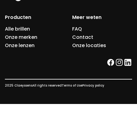
Producten
Meer weten
Alle brillen
FAQ
Onze merken
Contact
Onze lenzen
Onze locaties
facebook
instag
link
2025 Claeyssens
All rights reserved
Terms of Use
Privacy policy