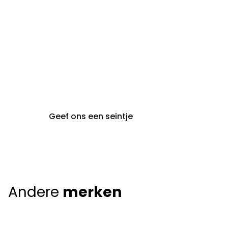
gent@claeyssens.be
09 242 80 80
Voskenslaan 32
9000 Gent
Geef ons een seintje
Andere
merken