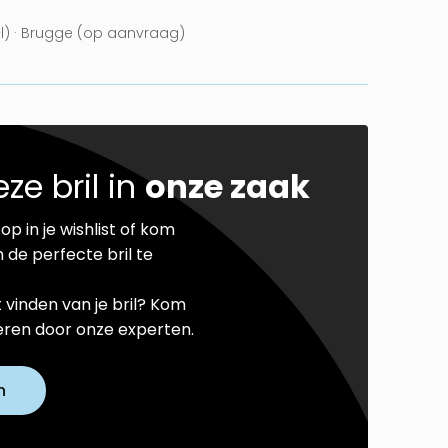
el) · Brugge (op aanvraag)
ze bril in
onze zaak
op in je wishlist of kom
 de perfecte bril te
t vinden van je bril? Kom
seren door onze experten.
n