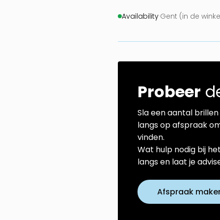
Availability
·
Gent (in de wink
Probeer
de
Sla een aantal brillen 
langs op afspraak om
vinden.
Wat hulp nodig bij he
langs en laat je advi
Afspraak make