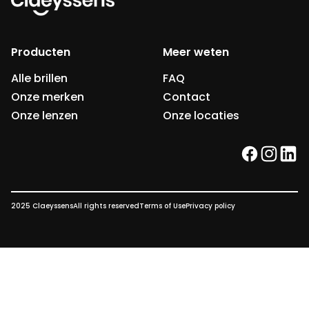
Producten
Meer weten
Alle brillen
FAQ
Onze merken
Contact
Onze lenzen
Onze locaties
facebook
instag
link
2025 Claeyssens
All rights reserved
Terms of Use
Privacy policy