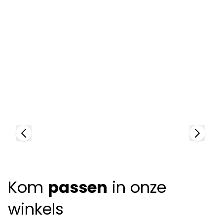
Lindberg
L
86136
9
+
2
colors
Kom
passen
in onze
winkels