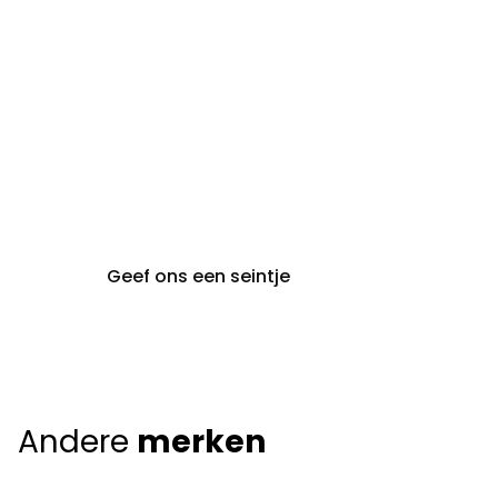
gent@claeyssens.be
09 242 80 80
Voskenslaan 32
9000 Gent
Geef ons een seintje
Andere
merken