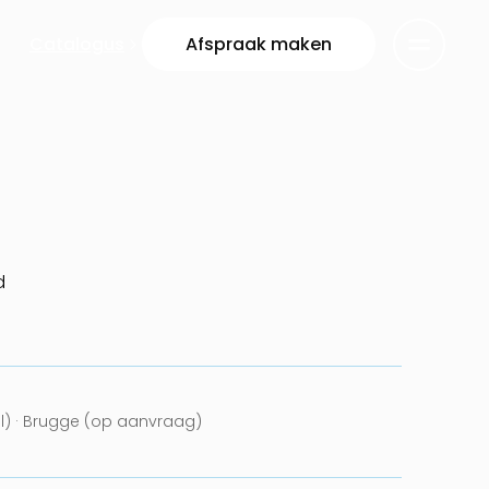
Catalogus
Afspraak maken
d
el) · Brugge (op aanvraag)