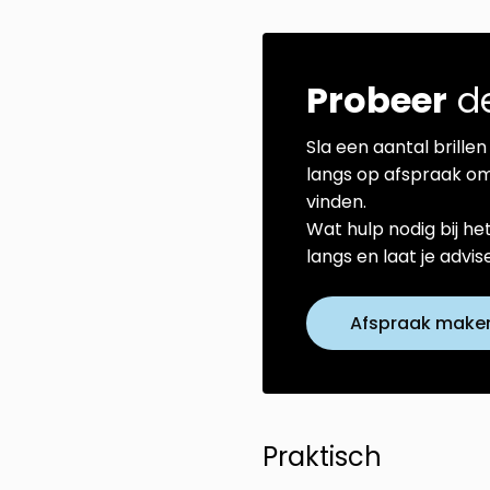
Probeer
de
Sla een aantal brillen 
langs op afspraak om
vinden.
Wat hulp nodig bij he
langs en laat je advi
Afspraak make
Praktisch