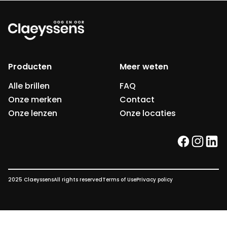
Producten
Meer weten
Alle brillen
FAQ
Onze merken
Contact
Onze lenzen
Onze locaties
facebook
instag
link
2025 Claeyssens
All rights reserved
Terms of Use
Privacy policy