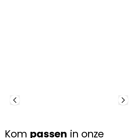
Polo Ralph Lauren
P
88387
8
Kom
passen
in onze