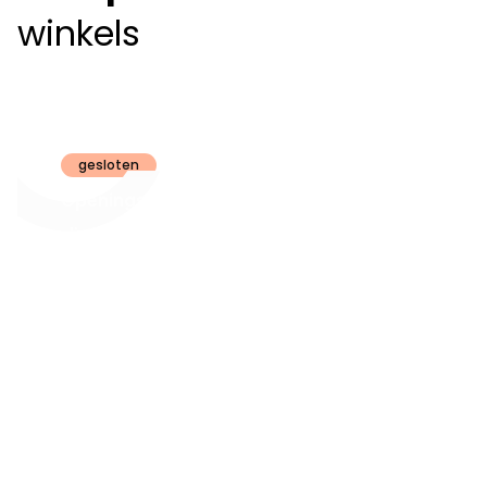
winkels
Claeyssens
Brugge
gesloten
Openingsuren
dinsdag t.e.m.
09:30 - 18:00
zaterdag:
zon- en maandag:
Gesloten
steeds op
audiologie:
afspraak
brugge@claeyssens.be
050 44 50 50