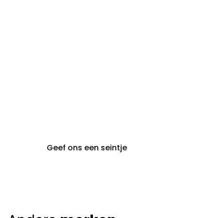
maandag:
steeds op afspraak van
audiologie:
maandag t.e.m. vrijdag
gent@claeyssens.be
09 242 80 80
Voskenslaan 32
9000 Gent
Geef ons een seintje