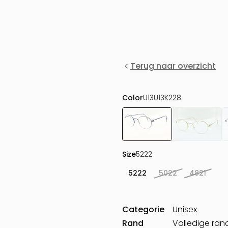
Terug naar overzicht
Color
U13U13K228
Size
5222
5222
5022
4821
Categorie
Unisex
Rand
Volledige ran