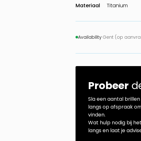
Materiaal
Titanium
Availability
·
Gent (op aanvraa
Probeer
de
Sla een aantal brillen 
langs op afspraak om
vinden.
Wat hulp nodig bij he
langs en laat je advi