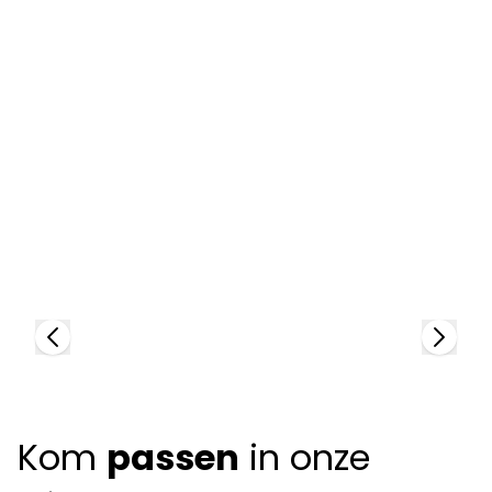
L
95
Lindberg
+
86136
+
2
colors
Kom
passen
in onze