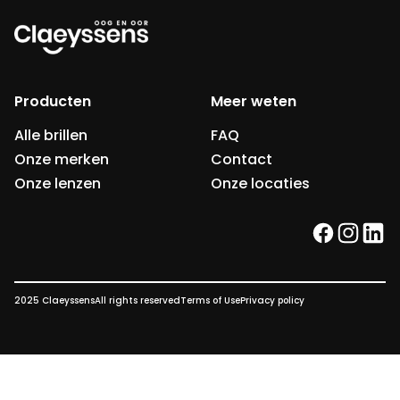
Producten
Meer weten
Alle brillen
FAQ
Onze merken
Contact
Onze lenzen
Onze locaties
facebook
instag
link
2025 Claeyssens
All rights reserved
Terms of Use
Privacy policy