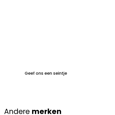
steeds op afspraak van
audiologie:
maandag t.e.m. vrijdag
gent@claeyssens.be
09 242 80 80
Voskenslaan 32
9000 Gent
Geef ons een seintje
Andere
merken