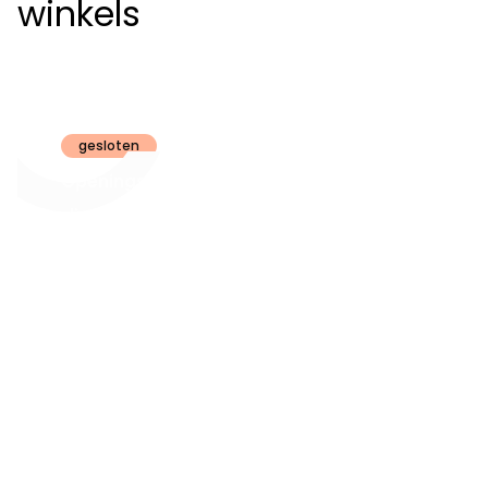
winkels
Claeyssens
Brugge
gesloten
Openingsuren
dinsdag t.e.m.
09:30 - 18:00
zaterdag:
zon- en maandag:
Gesloten
steeds op
audiologie:
afspraak
brugge@claeyssens.be
050 44 50 50