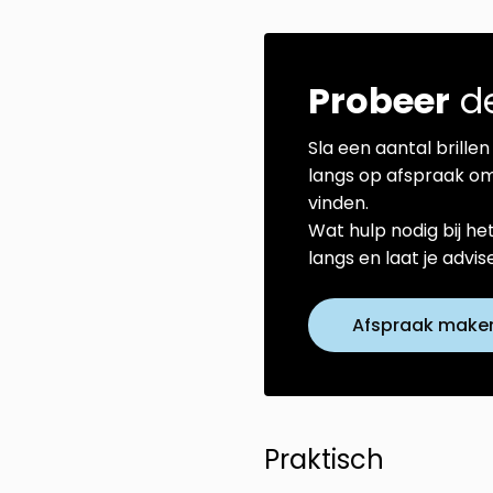
Probeer
de
Sla een aantal brillen 
langs op afspraak om
vinden.
Wat hulp nodig bij he
langs en laat je advi
Afspraak make
Praktisch