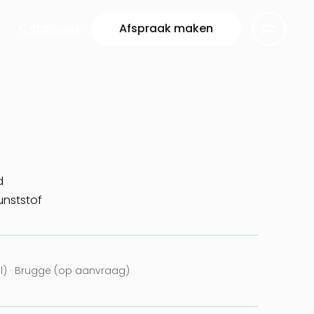
Catalogus
Afspraak maken
d
unststof
el) · Brugge (op aanvraag)