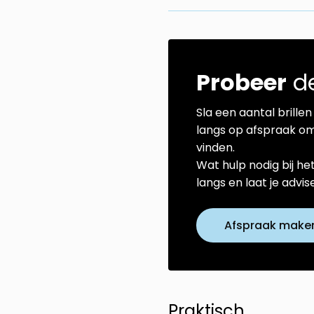
Probeer
de
Sla een aantal brillen 
langs op afspraak om
vinden.
Wat hulp nodig bij he
langs en laat je advi
Afspraak make
Praktisch