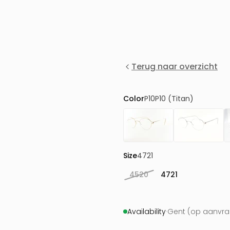
Terug naar overzicht
Color
P10P10 (Titan)
Size
4721
4520
4721
Availability
·
Gent (op aanvraa