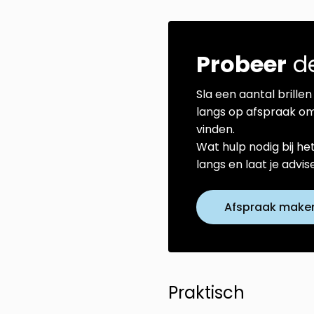
Probeer
de
Sla een aantal brillen 
langs op afspraak om
vinden.
Wat hulp nodig bij he
langs en laat je advi
Afspraak make
Praktisch