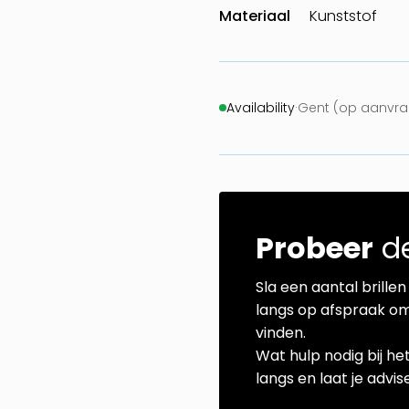
Materiaal
Kunststof
Availability
·
Gent (op aanvraa
Probeer
de
Sla een aantal brillen 
langs op afspraak om
vinden.
Wat hulp nodig bij he
langs en laat je advi