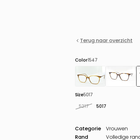
Terug naar overzicht
Color
1547
Size
5017
5217
5017
Categorie
Vrouwen
Rand
Volledige ran