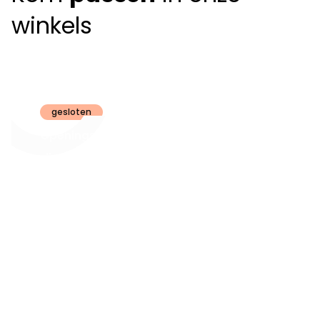
winkels
Claeyssens
Brugge
gesloten
Openingsuren
dinsdag t.e.m.
09:30 - 18:00
zaterdag:
zon- en maandag:
Gesloten
steeds op
audiologie:
afspraak
brugge@claeyssens.be
050 44 50 50