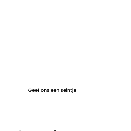
maandag:
steeds op afspraak van
audiologie:
maandag t.e.m. vrijdag
gent@claeyssens.be
09 242 80 80
Voskenslaan 32
9000 Gent
Geef ons een seintje