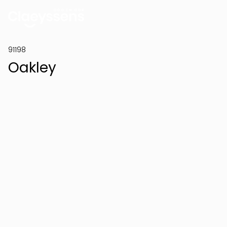
91198
Oakley