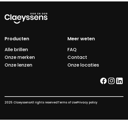
Producten
Meer weten
Alle brillen
FAQ
Onze merken
Contact
Onze lenzen
Onze locaties
facebook
instag
link
2025 Claeyssens
All rights reserved
Terms of Use
Privacy policy