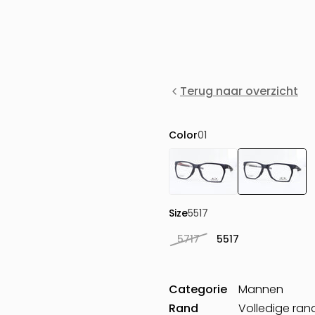
Terug naar overzicht
Color
01
Size
5517
5717
5517
Categorie
Mannen
Rand
Volledige ran