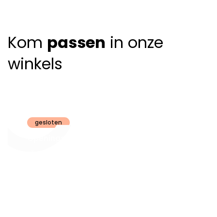
Kom
passen
in onze
winkels
Claeyssens
Brugge
gesloten
Openingsuren
dinsdag t.e.m.
09:30 - 18:00
zaterdag:
zon- en maandag:
Gesloten
steeds op
audiologie:
afspraak