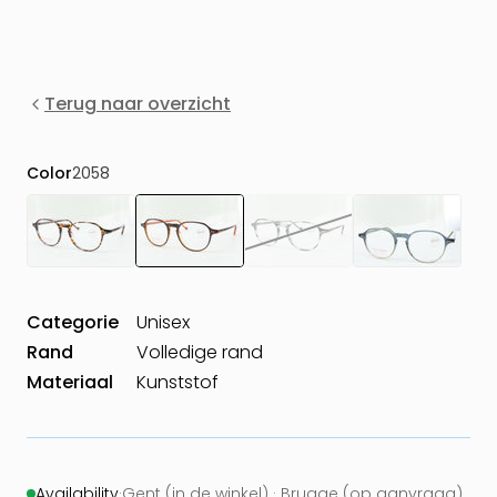
Terug naar overzicht
Color
2058
Categorie
Unisex
Rand
Volledige rand
Materiaal
Kunststof
Availability
·
Gent (in de winkel) · Brugge (op aanvraag)