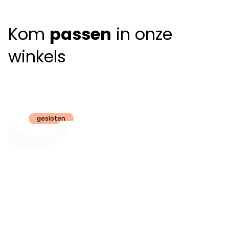
Kom
passen
in onze
winkels
Claeyssens
Brugge
gesloten
Openingsuren
dinsdag t.e.m.
09:30 - 18:00
zaterdag:
zon- en maandag:
Gesloten
steeds op
audiologie:
afspraak