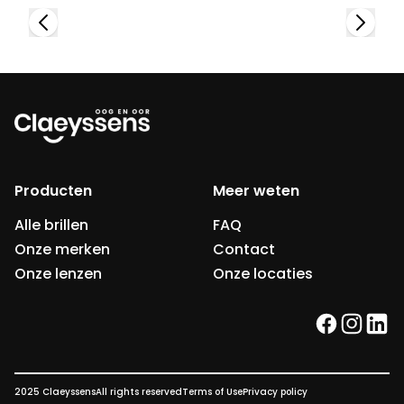
Producten
Meer weten
Alle brillen
FAQ
Onze merken
Contact
Onze lenzen
Onze locaties
facebook
instag
link
2025 Claeyssens
All rights reserved
Terms of Use
Privacy policy