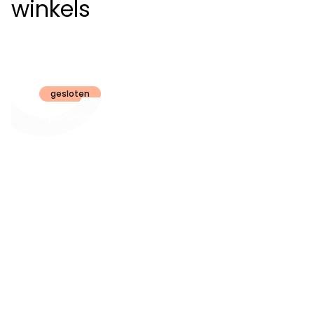
winkels
Claeyssens
Brugge
gesloten
Openingsuren
dinsdag t.e.m.
09:30 - 18:00
zaterdag:
zon- en maandag:
Gesloten
steeds op
audiologie:
afspraak
brugge@claeyssens.be
050 44 50 50