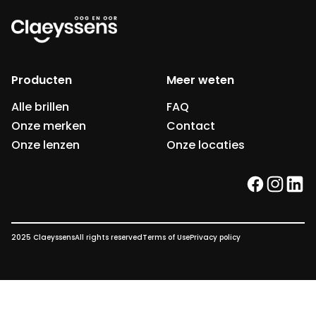
Producten
Meer weten
Alle brillen
FAQ
Onze merken
Contact
Onze lenzen
Onze locaties
facebook
instag
link
2025 Claeyssens
All rights reserved
Terms of Use
Privacy policy