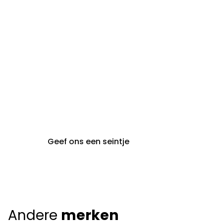
steeds op afspraak van
audiologie:
maandag t.e.m. vrijdag
gent@claeyssens.be
09 242 80 80
Voskenslaan 32
9000 Gent
Geef ons een seintje
Andere
merken