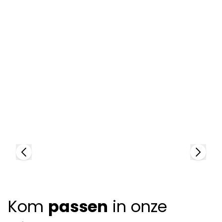
Lindberg
L
83571
8
Kom
passen
in onze