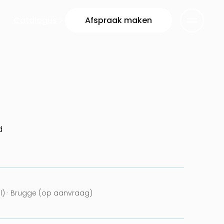
Catalogus
Afspraak maken
d
el) · Brugge (op aanvraag)