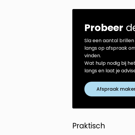
Probeer
de
Sla een aantal brillen 
langs op afspraak om
vinden.
Wat hulp nodig bij he
langs en laat je advi
Afspraak make
Praktisch