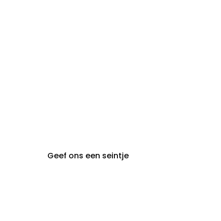
zon- en maandag:
Gesloten
steeds op
audiologie:
afspraak
brugge@claeyssens.be
050 44 50 50
Smedenstraat 5
8000 Brugge
Geef ons een seintje