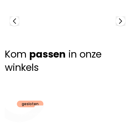
+
Kom
passen
in onze
winkels
Claeyssens
Brugge
gesloten
Openingsuren
dinsdag t.e.m.
09:30 - 18:00
zaterdag: