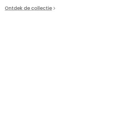
Ontdek de collectie
Komorebi
96118
K
+
4
colors
MA