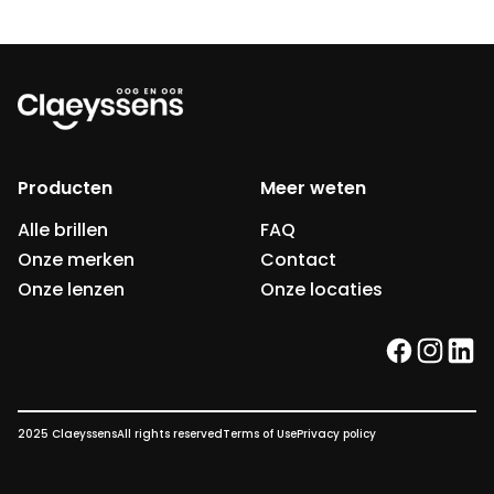
Producten
Meer weten
Alle brillen
FAQ
Onze merken
Contact
Onze lenzen
Onze locaties
facebook
instag
link
2025 Claeyssens
All rights reserved
Terms of Use
Privacy policy