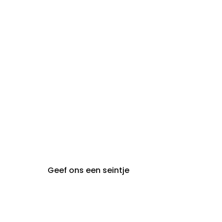
zon- en
Gesloten
maandag:
steeds op afspraak van
audiologie:
maandag t.e.m. vrijdag
gent@claeyssens.be
09 242 80 80
Voskenslaan 32
9000 Gent
Geef ons een seintje