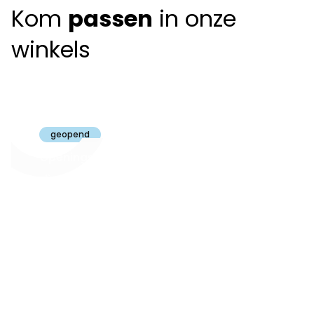
Kom
passen
in onze
winkels
Claeyssens
Brugge
geopend
Openingsuren
dinsdag t.e.m.
09:30 - 18:00
zaterdag:
zon- en maandag:
Gesloten
steeds op
audiologie:
afspraak
brugge@claeyssens.be