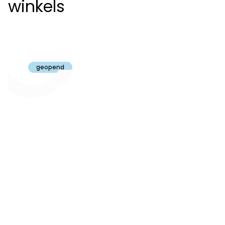
winkels
Claeyssens
Brugge
geopend
Openingsuren
dinsdag t.e.m.
09:30 - 18:00
zaterdag:
zon- en maandag:
Gesloten
steeds op
audiologie:
afspraak
brugge@claeyssens.be
050 44 50 50