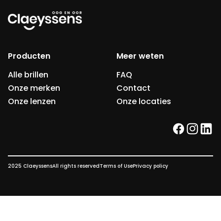
Producten
Meer weten
Alle brillen
FAQ
Onze merken
Contact
Onze lenzen
Onze locaties
facebook
instag
link
2025 Claeyssens
All rights reserved
Terms of Use
Privacy policy