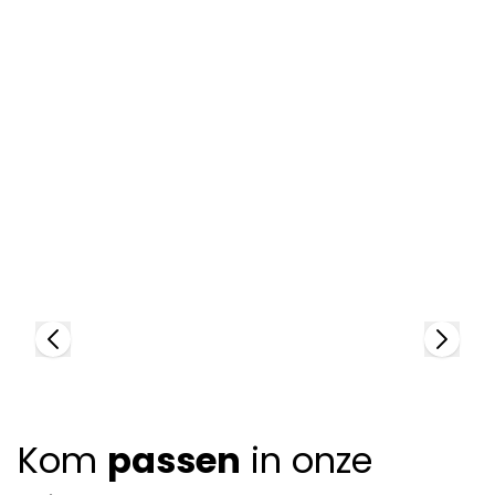
Oliver Peoples
O
84639
81
+
Kom
passen
in onze