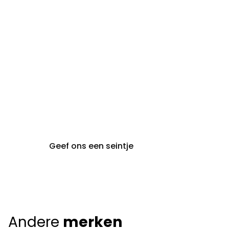
steeds op afspraak van
audiologie:
maandag t.e.m. vrijdag
gent@claeyssens.be
09 242 80 80
Voskenslaan 32
9000 Gent
Geef ons een seintje
Andere
merken