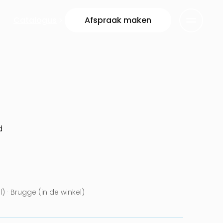
Catalogus
Afspraak maken
d
l) · Brugge (in de winkel)