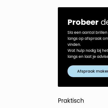
Probeer
de
Sla een aantal brillen 
langs op afspraak om
vinden.
Wat hulp nodig bij he
langs en laat je advi
Afspraak make
Praktisch