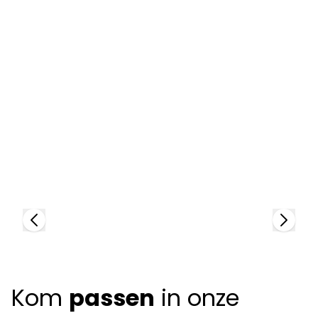
Lafont
L
87252
9
+
1
color
Kom
passen
in onze