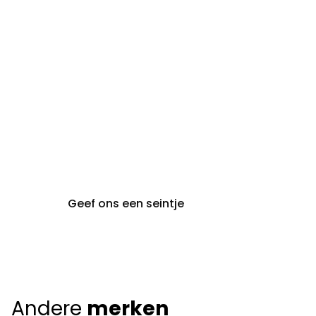
steeds op afspraak van
audiologie:
maandag t.e.m. vrijdag
gent@claeyssens.be
09 242 80 80
Voskenslaan 32
9000 Gent
Geef ons een seintje
Andere
merken