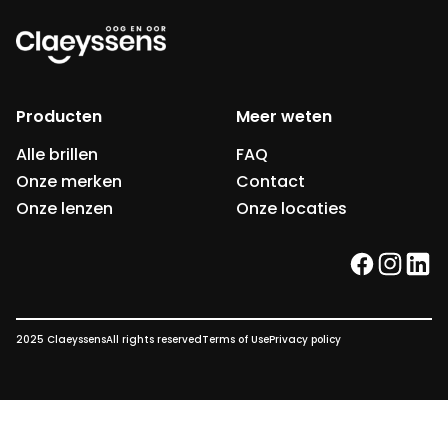
Producten
Meer weten
Alle brillen
FAQ
Onze merken
Contact
Onze lenzen
Onze locaties
facebook
instag
link
2025 Claeyssens
All rights reserved
Terms of Use
Privacy policy