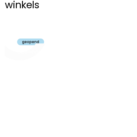
winkels
Claeyssens
Brugge
geopend
Openingsuren
dinsdag t.e.m.
09:30 - 18:00
zaterdag:
zon- en maandag:
Gesloten
steeds op
audiologie:
afspraak
brugge@claeyssens.be
050 44 50 50