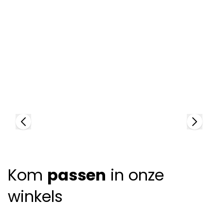
Lafont
97898
L
+
1
color
8
+
Kom
passen
in onze
winkels