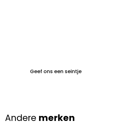
gent@claeyssens.be
09 242 80 80
Voskenslaan 32
9000 Gent
Geef ons een seintje
Andere
merken