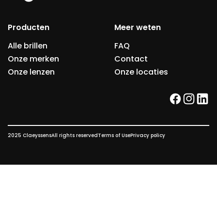
Producten
Meer weten
Alle brillen
FAQ
Onze merken
Contact
Onze lenzen
Onze locaties
facebook
instag
link
2025 Claeyssens
All rights reserved
Terms of Use
Privacy policy