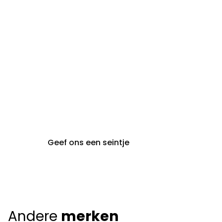
steeds op afspraak van
audiologie:
maandag t.e.m. vrijdag
gent@claeyssens.be
09 242 80 80
Voskenslaan 32
9000 Gent
Geef ons een seintje
Andere
merken