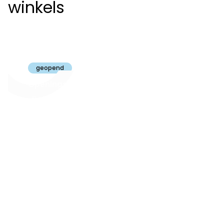
winkels
Claeyssens
Brugge
geopend
Openingsuren
dinsdag t.e.m.
09:30 - 18:00
zaterdag:
zon- en maandag:
Gesloten
steeds op
audiologie:
afspraak
brugge@claeyssens.be
050 44 50 50