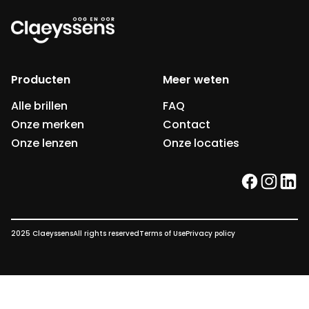
Producten
Meer weten
Alle brillen
FAQ
Onze merken
Contact
Onze lenzen
Onze locaties
facebook
instag
link
2025 Claeyssens
All rights reserved
Terms of Use
Privacy policy