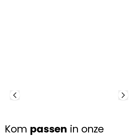
Anne Et Valentin
A
96767
97
+
3
colors
+
Kom
passen
in onze