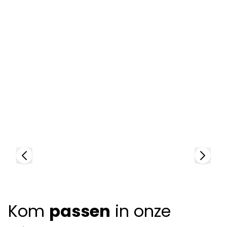
Mykita
M
81735
79
+
Kom
passen
in onze