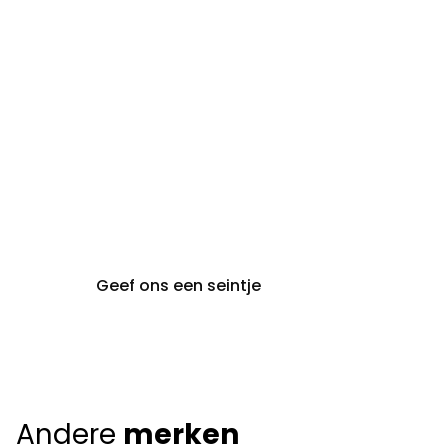
steeds op afspraak van
audiologie:
maandag t.e.m. vrijdag
gent@claeyssens.be
09 242 80 80
Voskenslaan 32
9000 Gent
Geef ons een seintje
Andere
merken