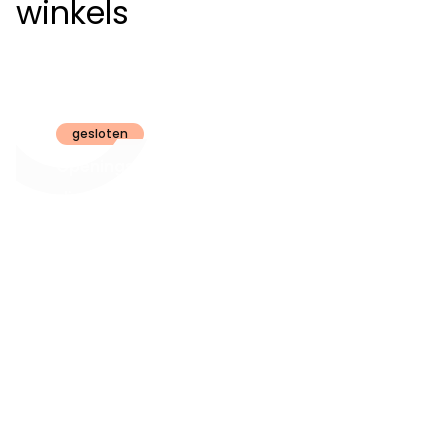
winkels
Claeyssens
Brugge
gesloten
Openingsuren
dinsdag t.e.m.
09:30 - 18:00
zaterdag:
zon- en maandag:
Gesloten
steeds op
audiologie:
afspraak
brugge@claeyssens.be
050 44 50 50