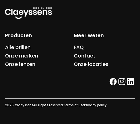
Producten
Meer weten
Alle brillen
FAQ
Onze merken
Contact
Onze lenzen
Onze locaties
facebook
instag
link
2025 Claeyssens
All rights reserved
Terms of Use
Privacy policy