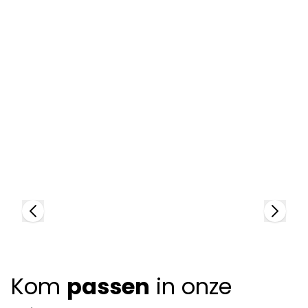
Mykita
M
81699
81
Kom
passen
in onze