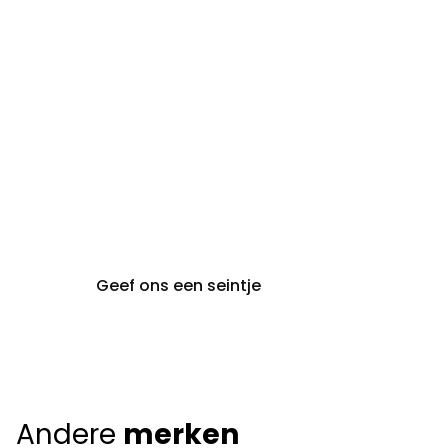
steeds op afspraak van
audiologie:
maandag t.e.m. vrijdag
gent@claeyssens.be
09 242 80 80
Voskenslaan 32
9000 Gent
Geef ons een seintje
Andere
merken