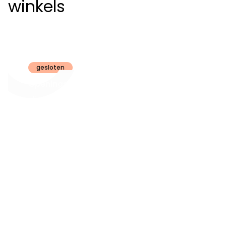
winkels
Claeyssens
Brugge
gesloten
Openingsuren
dinsdag t.e.m.
09:30 - 18:00
zaterdag:
zon- en maandag:
Gesloten
steeds op
audiologie:
afspraak
brugge@claeyssens.be
050 44 50 50