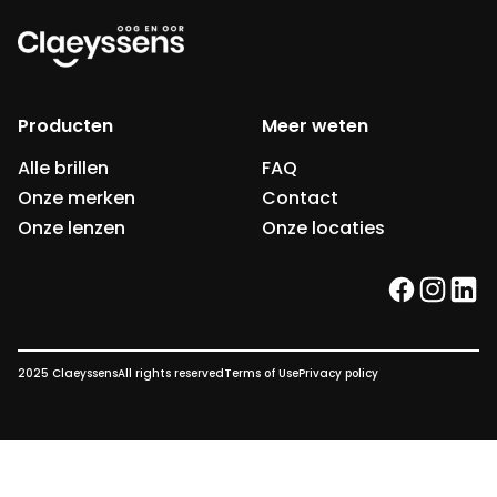
Producten
Meer weten
Alle brillen
FAQ
Onze merken
Contact
Onze lenzen
Onze locaties
facebook
instag
link
2025 Claeyssens
All rights reserved
Terms of Use
Privacy policy