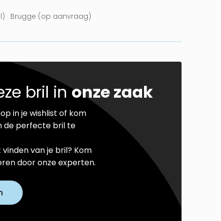
el) · Brugge (op aanvraag)
ze bril in
onze zaak
op in je wishlist of kom
 de perfecte bril te
t vinden van je bril? Kom
seren door onze experten.
n