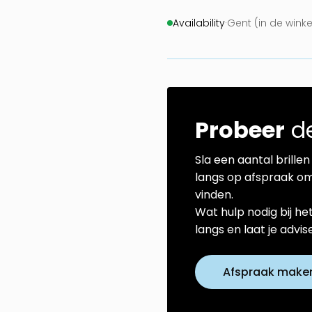
Availability
·
Gent (in de wink
Probeer
de
Sla een aantal brillen 
langs op afspraak om
vinden.
Wat hulp nodig bij he
langs en laat je advi
Afspraak make