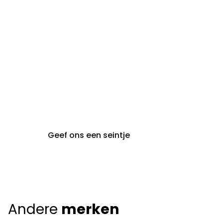
audiologie:
maandag t.e.m. vrijdag
gent@claeyssens.be
09 242 80 80
Voskenslaan 32
9000 Gent
Geef ons een seintje
Andere
merken