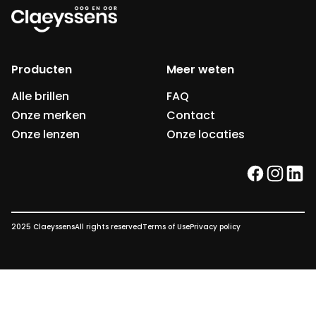
Producten
Meer weten
Alle brillen
FAQ
Onze merken
Contact
Onze lenzen
Onze locaties
facebook
instag
link
2025 Claeyssens
All rights reserved
Terms of Use
Privacy policy