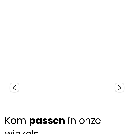
David Beckham
D
97463
9
Kom
passen
in onze
winkels