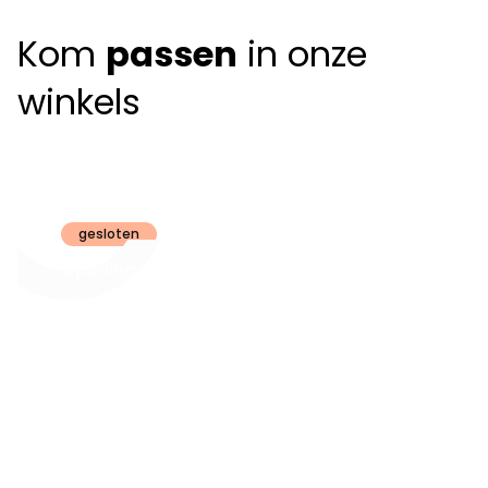
Kom
passen
in onze
winkels
Claeyssens
Brugge
gesloten
Openingsuren
dinsdag t.e.m.
09:30 - 18:00
zaterdag:
zon- en maandag:
Gesloten
steeds op
audiologie:
afspraak