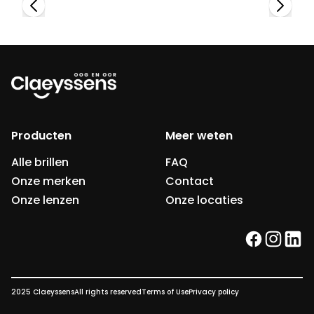
Producten
Meer weten
Alle brillen
FAQ
Onze merken
Contact
Onze lenzen
Onze locaties
facebook
instag
link
2025 Claeyssens
All rights reserved
Terms of Use
Privacy policy