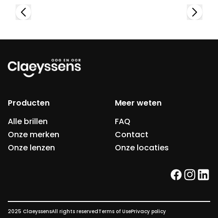
Producten
Meer weten
Alle brillen
FAQ
Onze merken
Contact
Onze lenzen
Onze locaties
facebook
instag
link
2025 Claeyssens
All rights reserved
Terms of Use
Privacy policy