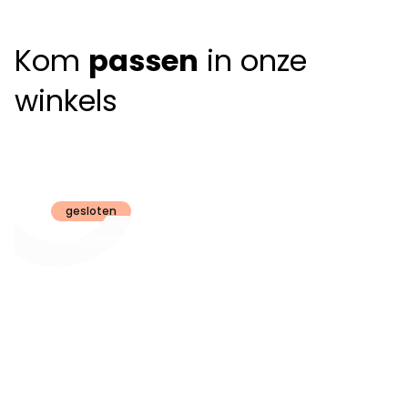
Kom
passen
in onze
winkels
Claeyssens
Brugge
gesloten
Openingsuren
dinsdag t.e.m.
09:30 - 18:00
zaterdag:
zon- en maandag:
Gesloten
steeds op
audiologie:
afspraak