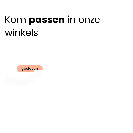
Kom
passen
in onze
winkels
Claeyssens
Brugge
gesloten
Openingsuren
dinsdag t.e.m.
09:30 - 18:00
zaterdag:
zon- en maandag:
Gesloten
steeds op
audiologie:
afspraak