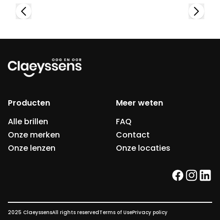
Producten
Meer weten
Alle brillen
FAQ
Onze merken
Contact
Onze lenzen
Onze locaties
facebook
instag
link
2025 Claeyssens
All rights reserved
Terms of Use
Privacy policy