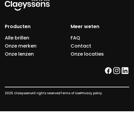
Producten
Meer weten
Alle brillen
FAQ
Onze merken
Contact
Onze lenzen
Onze locaties
facebook
instag
link
2025 Claeyssens
All rights reserved
Terms of Use
Privacy policy