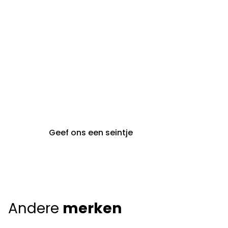
maandag t.e.m. vrijdag
gent@claeyssens.be
09 242 80 80
Voskenslaan 32
9000 Gent
Geef ons een seintje
Andere
merken