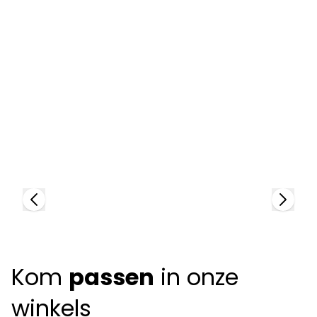
Façonnable Kids
F
76041
73
Kom
passen
in onze
winkels