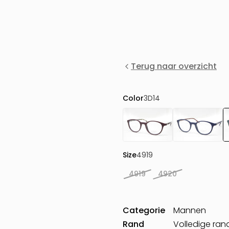
Terug naar overzicht
Color
3D14
Size
4919
4919
4920
Categorie
Mannen
Rand
Volledige ran