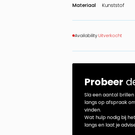
Materiaal
Kunststof
Availability
·
Uitverkocht
Probeer
de
Sla een aantal brillen 
langs op afspraak om
vinden.
Wat hulp nodig bij he
langs en laat je advi