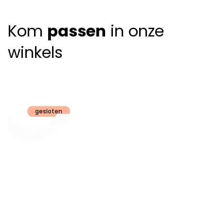
Kom
passen
in onze
winkels
Claeyssens
Brugge
gesloten
Openingsuren
dinsdag t.e.m.
09:30 - 18:00
zaterdag:
zon- en maandag:
Gesloten
steeds op
audiologie:
afspraak