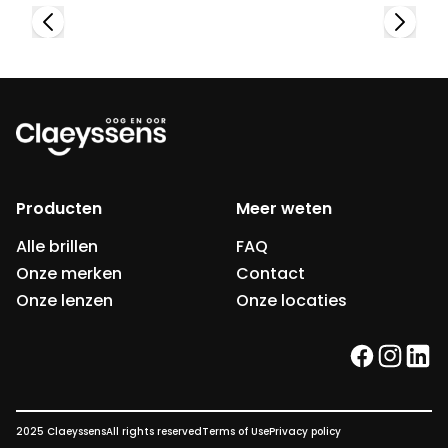
Producten
Meer weten
Alle brillen
FAQ
Onze merken
Contact
Onze lenzen
Onze locaties
facebook
instag
link
2025 Claeyssens
All rights reserved
Terms of Use
Privacy policy