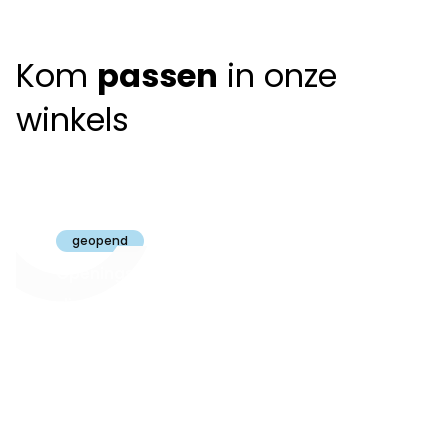
Kom
passen
in onze
winkels
Claeyssens
Brugge
geopend
Openingsuren
dinsdag t.e.m.
09:30 - 18:00
zaterdag:
zon- en maandag:
Gesloten
steeds op
audiologie:
afspraak