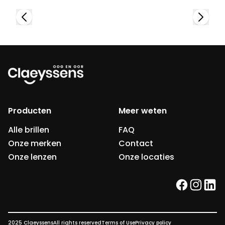
Producten
Meer weten
Alle brillen
FAQ
Onze merken
Contact
Onze lenzen
Onze locaties
facebook
instag
link
2025 Claeyssens
All rights reserved
Terms of Use
Privacy policy