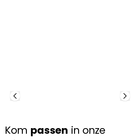
Giorgio Armani
G
90205
8
+
1
color
Kom
passen
in onze