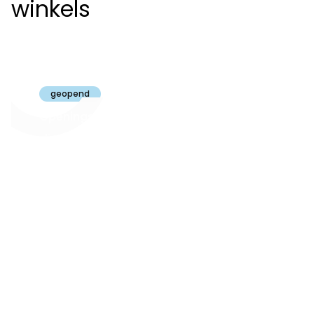
winkels
Claeyssens
Brugge
geopend
Openingsuren
dinsdag t.e.m.
09:30 - 18:00
zaterdag:
zon- en maandag:
Gesloten
steeds op
audiologie:
afspraak
brugge@claeyssens.be
050 44 50 50