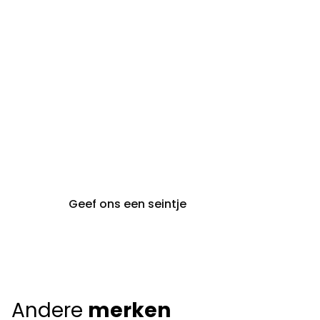
steeds op afspraak van
audiologie:
maandag t.e.m. vrijdag
gent@claeyssens.be
09 242 80 80
Voskenslaan 32
9000 Gent
Geef ons een seintje
Andere
merken