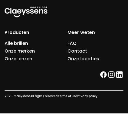
Producten
Meer weten
Alle brillen
FAQ
Onze merken
Contact
Onze lenzen
Onze locaties
facebook
instag
link
2025 Claeyssens
All rights reserved
Terms of Use
Privacy policy