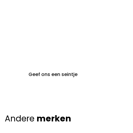
gent@claeyssens.be
09 242 80 80
Voskenslaan 32
9000 Gent
Geef ons een seintje
Andere
merken