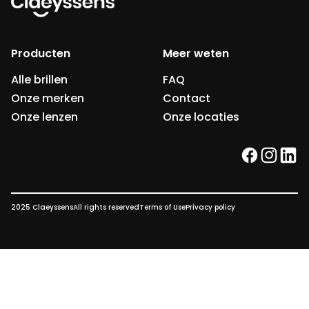
Producten
Meer weten
Alle brillen
FAQ
Onze merken
Contact
Onze lenzen
Onze locaties
facebook
instag
link
2025 Claeyssens
All rights reserved
Terms of Use
Privacy policy