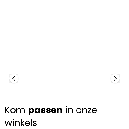
Tom Ford
95320
T
9
Kom
passen
in onze
winkels