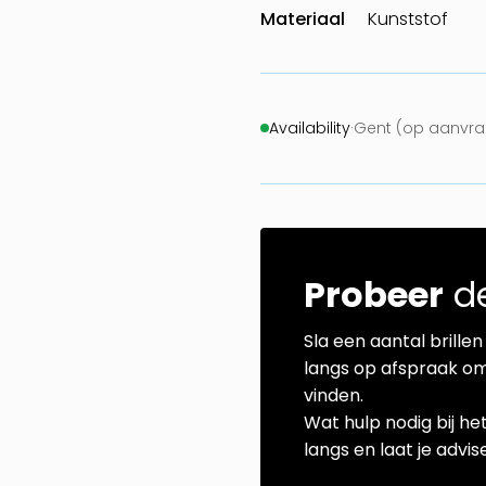
Materiaal
Kunststof
Availability
·
Gent (op aanvra
Probeer
de
Sla een aantal brillen 
langs op afspraak om
vinden.
Wat hulp nodig bij he
langs en laat je advi