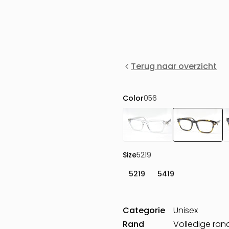
Terug naar overzicht
Color
056
Size
5219
5219
5419
Categorie
Unisex
Rand
Volledige ran