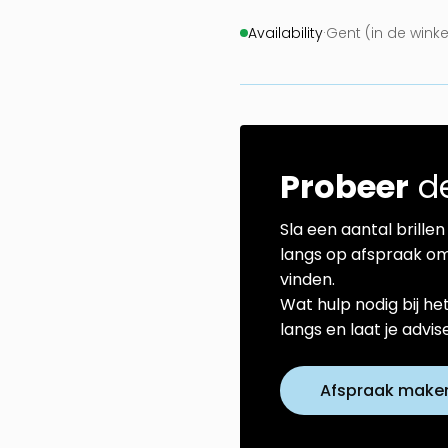
Availability
·
Gent (in de wink
Probeer
de
Sla een aantal brillen 
langs op afspraak om
vinden.
Wat hulp nodig bij he
langs en laat je advi
Afspraak make