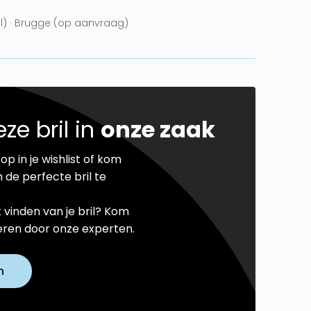
el) · Brugge (op aanvraag)
ze bril in
onze zaak
op in je wishlist of kom
 de perfecte bril te
t vinden van je bril? Kom
seren door onze experten.
n