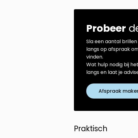
Probeer
de
Sla een aantal brillen 
langs op afspraak om
vinden.
Wat hulp nodig bij he
langs en laat je advi
Afspraak make
Praktisch