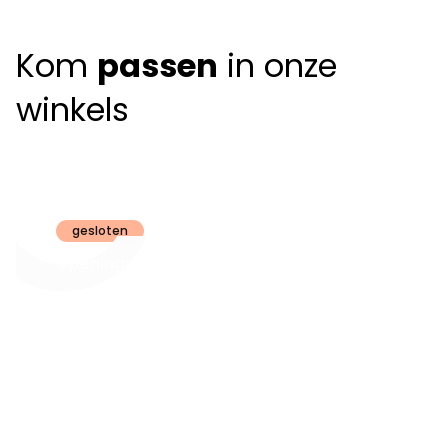
Kom
passen
in onze
winkels
Claeyssens
Brugge
gesloten
Openingsuren
dinsdag t.e.m.
09:30 - 18:00
zaterdag:
zon- en maandag:
Gesloten
steeds op
audiologie:
afspraak