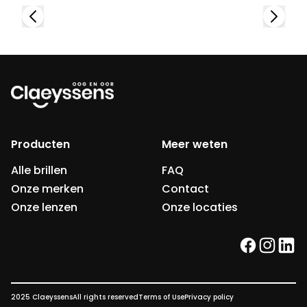
Producten
Meer weten
Alle brillen
FAQ
Onze merken
Contact
Onze lenzen
Onze locaties
facebook
instag
link
2025 Claeyssens
All rights reserved
Terms of Use
Privacy policy